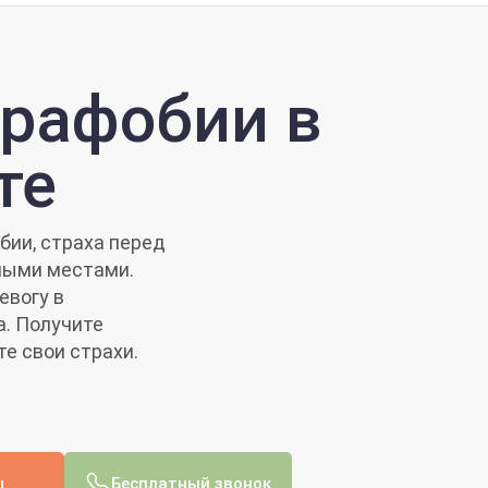
орафобии в
те
бии, страха перед
ными местами.
евогу в
а. Получите
е свои страхи.
ы
Бесплатный звонок