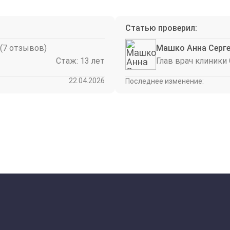
Статью проверил:
(7 отзывов)
Машко Анна Серге
Стаж: 13 лет
Глав врач клиники
22.04.2026
Последнее изменение:
Выбор города
Челябинск
Красноярск
Москва
Нижний Новгород
Новосибирск
Омск
Ростов-на-Дону
Самара