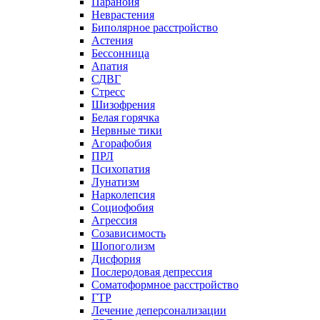
Паранойя
Неврастения
Биполярное расстройство
Астения
Бессонница
Апатия
СДВГ
Стресс
Шизофрения
Белая горячка
Нервные тики
Агорафобия
ПРЛ
Психопатия
Лунатизм
Нарколепсия
Социофобия
Агрессия
Созависимость
Шопоголизм
Дисфория
Послеродовая депрессия
Соматоформное расстройство
ГТР
Лечение деперсонализации