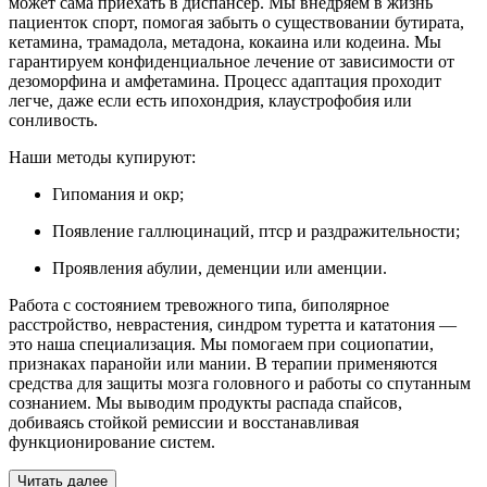
может сама приехать в диспансер. Мы внедряем в жизнь
пациенток спорт, помогая забыть о существовании бутирата,
кетамина, трамадола, метадона, кокаина или кодеина. Мы
гарантируем конфиденциальное лечение от зависимости от
дезоморфина и амфетамина. Процесс адаптация проходит
легче, даже если есть ипохондрия, клаустрофобия или
сонливость.
Наши методы купируют:
Гипомания и окр;
Появление галлюцинаций, птср и раздражительности;
Проявления абулии, деменции или аменции.
Работа с состоянием тревожного типа, биполярное
расстройство, неврастения, синдром туретта и кататония —
это наша специализация. Мы помогаем при социопатии,
признаках паранойи или мании. В терапии применяются
средства для защиты мозга головного и работы со спутанным
сознанием. Мы выводим продукты распада спайсов,
добиваясь стойкой ремиссии и восстанавливая
функционирование систем.
Читать далее