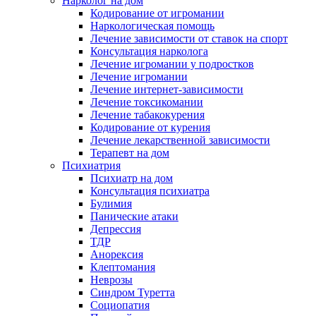
Нарколог на дом
Кодирование от игромании
Наркологическая помощь
Лечение зависимости от ставок на спорт
Консультация нарколога
Лечение игромании у подростков
Лечение игромании
Лечение интернет-зависимости
Лечение токсикомании
Лечение табакокурения
Кодирование от курения
Лечение лекарственной зависимости
Терапевт на дом
Психиатрия
Психиатр на дом
Консультация психиатра
Булимия
Панические атаки
Депрессия
ТДР
Анорексия
Клептомания
Неврозы
Синдром Туретта
Социопатия