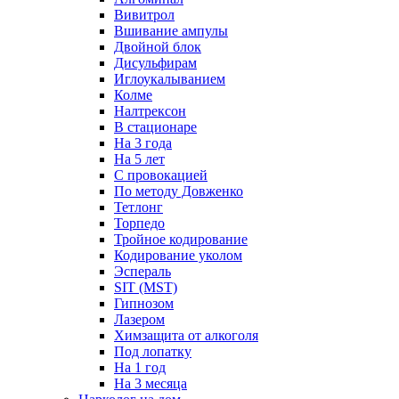
Вивитрол
Вшивание ампулы
Двойной блок
Дисульфирам
Иглоукалыванием
Колме
Налтрексон
В стационаре
На 3 года
На 5 лет
С провокацией
По методу Довженко
Тетлонг
Торпедо
Тройное кодирование
Кодирование уколом
Эспераль
SIT (MST)
Гипнозом
Лазером
Химзащита от алкоголя
Под лопатку
На 1 год
На 3 месяца