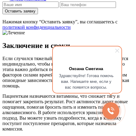
Оставить заявку
Нажимая кнопку “Оставить заявку”, вы соглашаетесь с
политикой конфиденциальности
Заключение и сроки
Если случился тяжелый запой, план кодировки подбирается
индивидуально, чтобы избежать срыва. После первичного
Оксана Смегина
этапа важно добиться полного очищения от негативных
факторов силами врачей высшей квалификации. Мы лечим
Здравствуйте! Готова помочь
опиоидные зависимости, в штате доступна психиатрическая
вам. Напишите мне, если у
помощь.
вас появятся вопросы.
Пациенткам назначаются витамины, что снижает тягу и
помогает закрепить результат. Рост активности дарит новые
ощущения, помогая бросить пить и изменить поведение
алкозависимого. В работе используется эриксоновский
подход. Вы можете узнать подробности, когда в клинику
поступит поступление препаратов, которые назначила
комиссия.