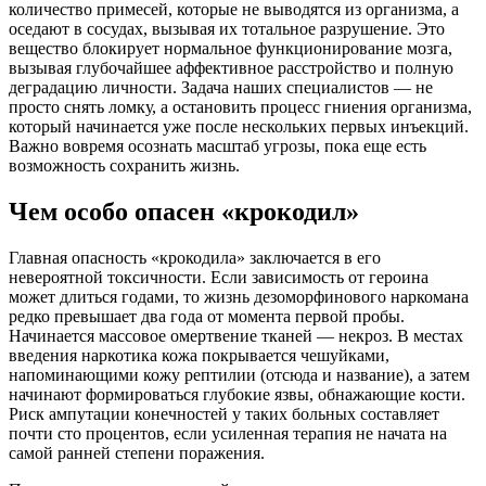
количество примесей, которые не выводятся из организма, а
оседают в сосудах, вызывая их тотальное разрушение. Это
вещество блокирует нормальное функционирование мозга,
вызывая глубочайшее аффективное расстройство и полную
деградацию личности. Задача наших специалистов — не
просто снять ломку, а остановить процесс гниения организма,
который начинается уже после нескольких первых инъекций.
Важно вовремя осознать масштаб угрозы, пока еще есть
возможность сохранить жизнь.
Чем особо опасен «крокодил»
Главная опасность «крокодила» заключается в его
невероятной токсичности. Если зависимость от героина
может длиться годами, то жизнь дезоморфинового наркомана
редко превышает два года от момента первой пробы.
Начинается массовое омертвение тканей — некроз. В местах
введения наркотика кожа покрывается чешуйками,
напоминающими кожу рептилии (отсюда и название), а затем
начинают формироваться глубокие язвы, обнажающие кости.
Риск ампутации конечностей у таких больных составляет
почти сто процентов, если усиленная терапия не начата на
самой ранней степени поражения.