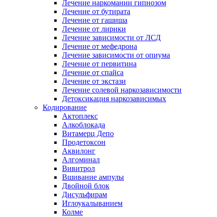
Лечение наркомании гипнозом
Лечение от бутирата
Лечение от гашиша
Лечение от лирики
Лечение зависимости от ЛСД
Лечение от мефедрона
Лечение зависимости от опиума
Лечение от первитина
Лечение от спайса
Лечение от экстази
Лечение солевой наркозависимости
Детоксикация наркозависимых
Кодирование
Актоплекс
Алкоблокада
Витамерц Депо
Продетоксон
Аквилонг
Алгоминал
Вивитрол
Вшивание ампулы
Двойной блок
Дисульфирам
Иглоукалыванием
Колме