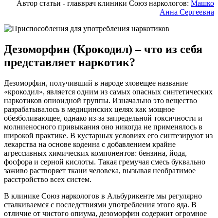
Автор статьи - главврач клиники Союз наркологов:
Машко
Анна Сергеевна
Дезоморфин (Крокодил) – что из себя
представляет наркотик?
Дезоморфин, получивший в народе зловещее название
«крокодил», является одним из самых опасных синтетических
наркотиков опиоидной группы. Изначально это вещество
разрабатывалось в медицинских целях как мощное
обезболивающее, однако из-за запредельной токсичности и
молниеносного привыкания оно никогда не применялось в
широкой практике. В кустарных условиях его синтезируют из
лекарства на основе кодеина с добавлением крайне
агрессивных химических компонентов: бензина, йода,
фосфора и серной кислоты. Такая гремучая смесь буквально
заживо растворяет ткани человека, вызывая необратимое
расстройство всех систем.
В клинике Союз наркологов в Альбурикенте мы регулярно
сталкиваемся с последствиями употребления этого яда. В
отличие от чистого опиума, дезоморфин содержит огромное