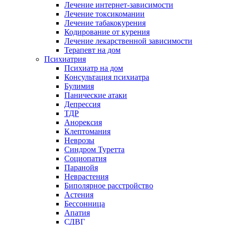
Лечение интернет-зависимости
Лечение токсикомании
Лечение табакокурения
Кодирование от курения
Лечение лекарственной зависимости
Терапевт на дом
Психиатрия
Психиатр на дом
Консультация психиатра
Булимия
Панические атаки
Депрессия
ТДР
Анорексия
Клептомания
Неврозы
Синдром Туретта
Социопатия
Паранойя
Неврастения
Биполярное расстройство
Астения
Бессонница
Апатия
СДВГ