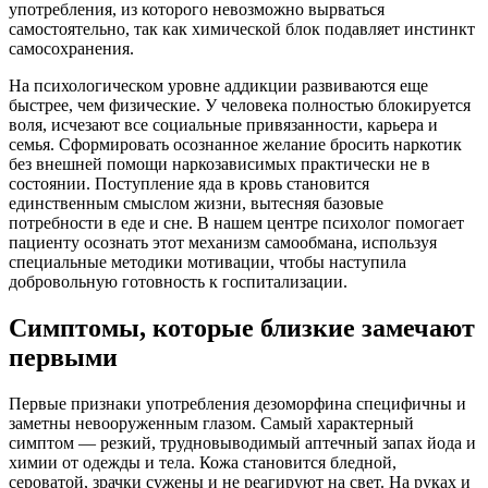
употребления, из которого невозможно вырваться
самостоятельно, так как химической блок подавляет инстинкт
самосохранения.
На психологическом уровне аддикции развиваются еще
быстрее, чем физические. У человека полностью блокируется
воля, исчезают все социальные привязанности, карьера и
семья. Сформировать осознанное желание бросить наркотик
без внешней помощи наркозависимых практически не в
состоянии. Поступление яда в кровь становится
единственным смыслом жизни, вытесняя базовые
потребности в еде и сне. В нашем центре психолог помогает
пациенту осознать этот механизм самообмана, используя
специальные методики мотивации, чтобы наступила
добровольную готовность к госпитализации.
Симптомы, которые близкие замечают
первыми
Первые признаки употребления дезоморфина специфичны и
заметны невооруженным глазом. Самый характерный
симптом — резкий, трудновыводимый аптечный запах йода и
химии от одежды и тела. Кожа становится бледной,
сероватой, зрачки сужены и не реагируют на свет. На руках и