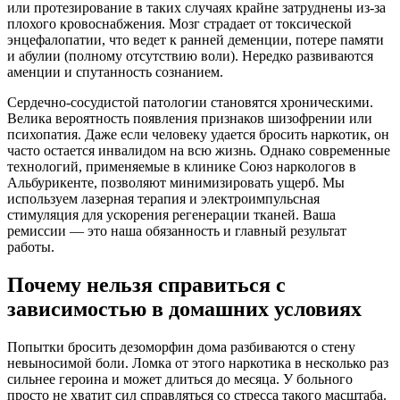
или протезирование в таких случаях крайне затруднены из-за
плохого кровоснабжения. Мозг страдает от токсической
энцефалопатии, что ведет к ранней деменции, потере памяти
и абулии (полному отсутствию воли). Нередко развиваются
аменции и спутанность сознанием.
Сердечно-сосудистой патологии становятся хроническими.
Велика вероятность появления признаков шизофрении или
психопатия. Даже если человеку удается бросить наркотик, он
часто остается инвалидом на всю жизнь. Однако современные
технологий, применяемые в клинике Союз наркологов в
Альбурикенте, позволяют минимизировать ущерб. Мы
используем лазерная терапия и электроимпульсная
стимуляция для ускорения регенерации тканей. Ваша
ремиссии — это наша обязанность и главный результат
работы.
Почему нельзя справиться с
зависимостью в домашних условиях
Попытки бросить дезоморфин дома разбиваются о стену
невыносимой боли. Ломка от этого наркотика в несколько раз
сильнее героина и может длиться до месяца. У больного
просто не хватит сил справляться со стресса такого масштаба.