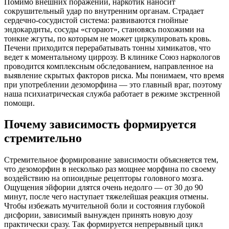
Помимо внешних поражений, наркотик наносит
сокрушительный удар по внутренним органам. Страдает
сердечно-сосудистой система: развиваются гнойные
эндокардиты, сосуды «сгорают», становясь похожими на
тонкие жгуты, по которым не может циркулировать кровь.
Печени приходится перерабатывать тонны химикатов, что
ведет к моментальному циррозу. В клинике Союз наркологов
проводится комплексным обследованием, направленное на
выявление скрытых факторов риска. Мы понимаем, что время
при употреблении дезоморфина — это главный враг, поэтому
наша психиатрическая служба работает в режиме экстренной
помощи.
Почему зависимость формируется
стремительно
Стремительное формирование зависимости объясняется тем,
что дезоморфин в несколько раз мощнее морфина по своему
воздействию на опиоидные рецепторы головного мозга.
Ощущения эйфории длятся очень недолго — от 30 до 90
минут, после чего наступает тяжелейшая реакция отмены.
Чтобы избежать мучительной боли и состояния глубокой
дисфории, зависимый вынужден принять новую дозу
практически сразу. Так формируется непрерывный цикл