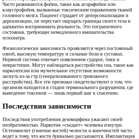
Часто развиваются фобии, такие как агорафобии или
клаустрофобия, вызванные токсическим поражением тканей
головного мозга. Пациент страдает от деперсонализации и
дереализации, он перестает ощущать границы своего тела и
адекватно воспринимать реальность. Это пограничного
состояния, требующее немедленного вмешательства
психиатра.
Физиологически зависимость проявляется через постоянный
озноб, высокую температуру и сильные боли в суставах.
Нервной система отвечает появлением судорог, тики и
неврастении. Могут наблюдаться расстройства сна, такие как
нарколепсии или мучительное отсутствие возможности
заснуть из-за гтр (генерализованного тревожного
расстройства). Все эти признаки свидетельствуют о том, что
организм находится в стадии терминального разрушения, где
выведение токсинов — лишь первый шаг к спасению.
Последствия зависимости
Последствия употребления дезоморфина ужасают своей
необратимостью. Наркотик «съедает» человека изнутри.
Остеомиелит (гниение костей) челюсти и конечностей часто
ведет к тому, что кости буквально рассыпаются. Имплантация