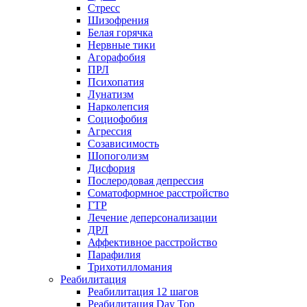
Стресс
Шизофрения
Белая горячка
Нервные тики
Агорафобия
ПРЛ
Психопатия
Лунатизм
Нарколепсия
Социофобия
Агрессия
Созависимость
Шопоголизм
Дисфория
Послеродовая депрессия
Соматоформное расстройство
ГТР
Лечение деперсонализации
ДРЛ
Аффективное расстройство
Парафилия
Трихотилломания
Реабилитация
Реабилитация 12 шагов
Реабилитация Day Top