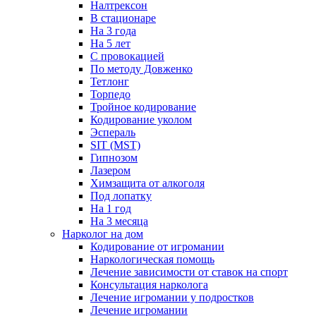
Налтрексон
В стационаре
На 3 года
На 5 лет
С провокацией
По методу Довженко
Тетлонг
Торпедо
Тройное кодирование
Кодирование уколом
Эспераль
SIT (MST)
Гипнозом
Лазером
Химзащита от алкоголя
Под лопатку
На 1 год
На 3 месяца
Нарколог на дом
Кодирование от игромании
Наркологическая помощь
Лечение зависимости от ставок на спорт
Консультация нарколога
Лечение игромании у подростков
Лечение игромании